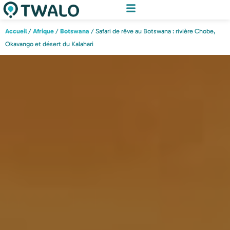
Accueil
/
Afrique
/
Botswana
/ Safari de rêve au Botswana : rivière Chobe,
Okavango et désert du Kalahari