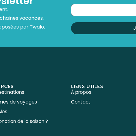
sletter
ent.
ochaines vacances.
oposées par Twalo.
URCES
LIENS UTILES
estinations
À propos
èmes de voyages
Contact
cles
onction de la saison ?