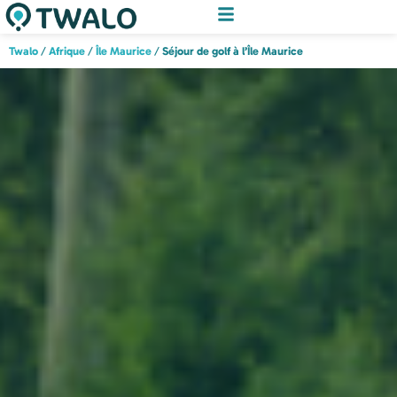
Twalo
/
Afrique
/
Île Maurice
/
Séjour de golf à l’Île Maurice