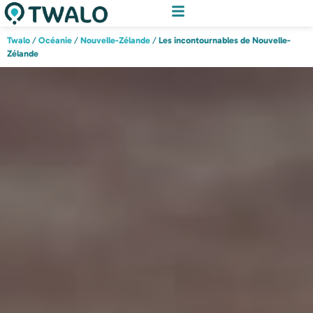
Twalo
/
Océanie
/
Nouvelle-Zélande
/
Les incontournables de Nouvelle-
Zélande