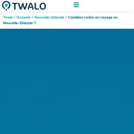
Twalo
/
Océanie
/
Nouvelle-Zélande
/
Combien coûte un voyage en
Nouvelle-Zélande ?