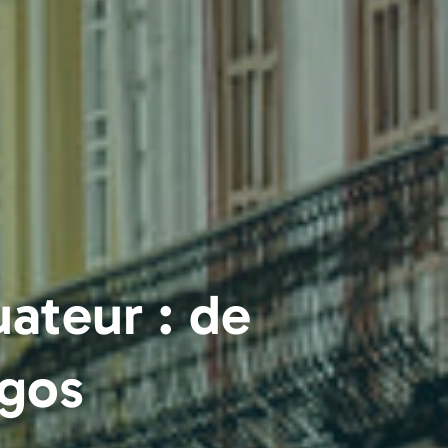
uateur : de
agos