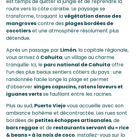
est temps de quitter la jungle et de reprendre la
route vers la côte caraïbe. Le paysage se
transforme, troquant la
végétation dense des
mangroves
contre des
plages bordées de
cocotiers
et une atmosphère résolument plus
détendue.
Après un passage par
Limón
, la capitale régionale,
vous arrivez à
Cahuita
, un village au charme
tranquille. Ici, le
parc national de Cahuita
offre
l’un des plus beaux sentiers côtiers du pays : une
randonnée facile longe la plage et permet
d’observer
singes capucins, ratons laveurs et
iguanes verts
se faufilant entre les racines.
Plus au sud,
Puerto Viejo
vous accueille avec son
ambiance bohème et décontractée. Les rues sont
bordées de
petites échoppes artisanales
, de
bars reggae
et de
restaurants servant du « rice
& beans » à la noix de coco
. Installez-vous sur la