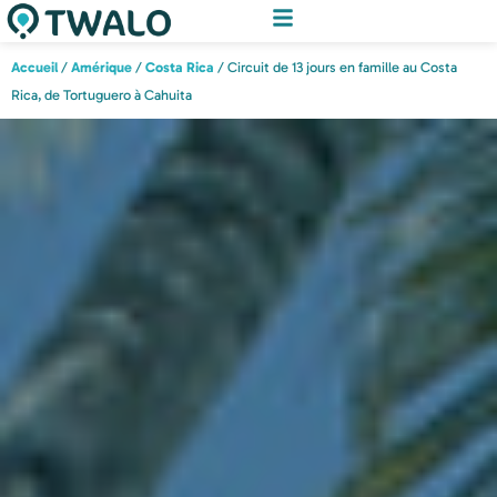
Accueil
/
Amérique
/
Costa Rica
/ Circuit de 13 jours en famille au Costa
Rica, de Tortuguero à Cahuita