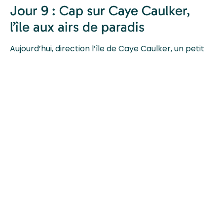
Jour 9 : Cap sur Caye Caulker,
l’île aux airs de paradis
Aujourd’hui, direction l’île de Caye Caulker, un petit
coin de paradis caribéen où l’ambiance
décontractée est la règle. Après un trajet privé en
véhicule jusqu’à l’embarcadère de Belize City,
embarquez pour une courte traversée en bateau
(non comprise, 37 USD/personne aller-retour) vers
cette île authentique, loin du tumulte touristique.
Caye Caulker vous invite à ralentir, à savourer
chaque instant. Avec ses ruelles de sable fin, ses
maisons colorées et son atmosphère bohème, l’île
est un véritable havre de paix. L’endroit le plus
emblématique de l’île, The Split, est un canal
naturel qui divise l’île en deux, formé après le
passage dévastateur de l’ouragan Hattie en 1961.