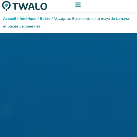
Accueil
/
Amérique
/
Belize
/ Voyage au Belize entre site maya de Lamanai
et plages caribéennes