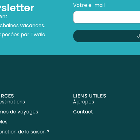
sletter
Votre e-mail
ent.
ochaines vacances.
oposées par Twalo.
URCES
LIENS UTILES
estinations
À propos
èmes de voyages
Contact
cles
onction de la saison ?