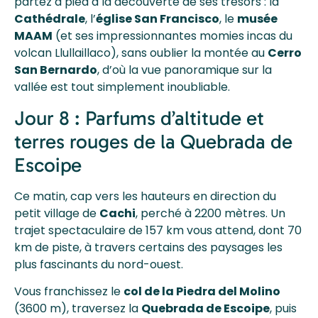
partez à pied à la découverte de ses trésors : la
Cathédrale
, l’
église San Francisco
, le
musée
MAAM
(et ses impressionnantes momies incas du
volcan Llullaillaco), sans oublier la montée au
Cerro
San Bernardo
, d’où la vue panoramique sur la
vallée est tout simplement inoubliable.
Jour 8 : Parfums d’altitude et
terres rouges de la Quebrada de
Escoipe
Ce matin, cap vers les hauteurs en direction du
petit village de
Cachi
, perché à 2200 mètres. Un
trajet spectaculaire de 157 km vous attend, dont 70
km de piste, à travers certains des paysages les
plus fascinants du nord-ouest.
Vous franchissez le
col de la Piedra del Molino
(3600 m), traversez la
Quebrada de Escoipe
, puis