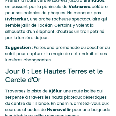
Prenez la route vers le sud-est jusqu’à
Blönduós
,
en passant par la péninsule de
Vatnsnes
, célèbre
pour ses colonies de phoques. Ne manquez pas
Hvitserkur
, une arche rocheuse spectaculaire qui
semble jaillir de l’océan. Certains y voient la
silhouette d’un éléphant, d’autres un troll pétrifié
par la lumière du jour.
Suggestion :
Faites une promenade au coucher du
soleil pour capturer la magie de cet endroit et ses
lumières changeantes.
Jour 8 : Les Hautes Terres et le
Cercle d’Or
Traversez la piste de
Kjölur
, une route isolée qui
serpente à travers les hauts plateaux désertiques
du centre de l’Islande. En chemin, arrêtez-vous aux
sources chaudes de
Hveravellir
pour une baignade
inoubliable au milieu des montagnes.