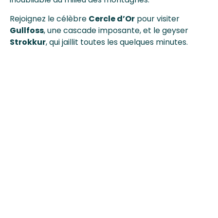
Rejoignez le célèbre
Cercle d’Or
pour visiter
Gullfoss
, une cascade imposante, et le geyser
Strokkur
, qui jaillit toutes les quelques minutes.
Terminez par une balade dans le parc national de
Þingvellir
, où les plaques tectoniques se
rencontrent.
Jour 9 : Reykjanes et retour à
Reykjavik
Explorez la
péninsule de Reykjanes
, souvent
négligée, mais regorgeant de trésors cachés.
Découvrez les solfatares bouillonnants de
Gunnuhver
, le lac
Kleifarvatn
, et les plages
sauvages bordées de falaises. Retournez à
Reykjavik pour une dernière soirée nordique.
Suggestion :
Optez pour une nuit dans un dôme