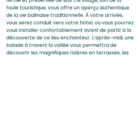
fertile et préservée de Bali. Ce village, loin de la
foule touristique, vous offre un aperçu authentique
de la vie balinaise traditionnelle. À votre arrivée,
vous serez conduit vers votre hôtel, où vous pourrez
vous installer confortablement avant de partir à la
découverte de ce lieu enchanteur. L’après-midi, une
balade à travers la vallée vous permettra de
découvrir les magnifiques rizières en terrasses, les
collines verdoyantes et les paysages de campagne
typiques de Bali.
Jour 10 – Randonnée dans les
rizières et rencontre avec les
locaux
Aujourd’hui, vous plongez dans la culture balinaise
authentique avec une randonnée guidée à travers
les rizières de Sidemen. Vous marcherez sur des
sentiers bordés de rizières en terrasses,