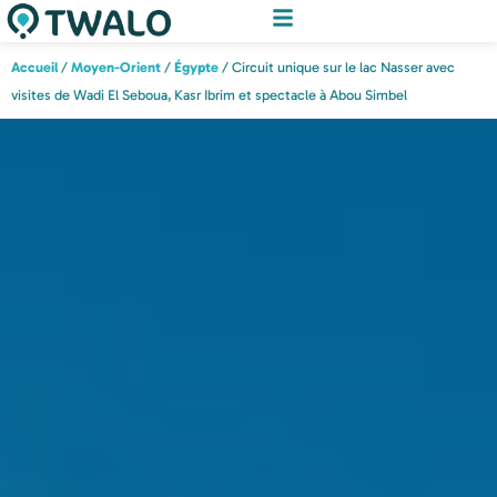
Accueil
/
Moyen-Orient
/
Égypte
/ Circuit unique sur le lac Nasser avec
visites de Wadi El Seboua, Kasr Ibrim et spectacle à Abou Simbel