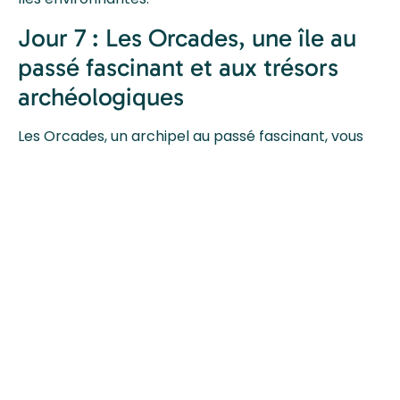
Jour 7 : Les Orcades, une île au
passé fascinant et aux trésors
archéologiques
Les Orcades, un archipel au passé fascinant, vous
attendent. Connues pour leur faune abondante,
leurs paysages époustouflants et leurs trésors
archéologiques, ces îles sont un véritable
sanctuaire pour les amoureux de nature et
d’histoire. Vous ne pouvez pas quitter les Orcades
sans avoir visité Skara Brae, un village englouti
datant de 5 000 ans, dont les maisons en pierre
sont remarquablement bien conservées. Cet
ancien village préhistorique est un véritable
témoignage de la vie de nos ancêtres. Après avoir
exploré ce site exceptionnel, vous aurez la
possibilité de partir en randonnée tranquille à