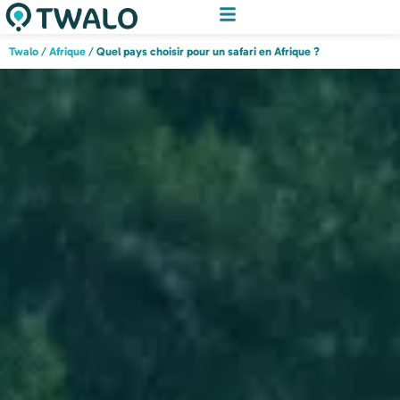
Twalo
/
Afrique
/
Quel pays choisir pour un safari en Afrique ?