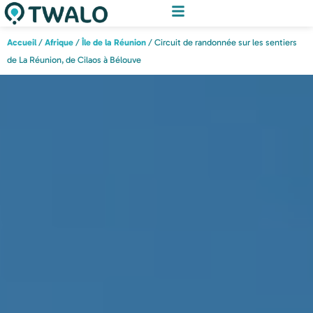
Accueil
/
Afrique
/
Île de la Réunion
/ Circuit de randonnée sur les sentiers
de La Réunion, de Cilaos à Bélouve