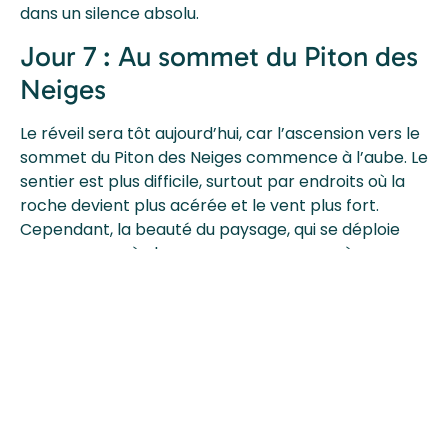
dans un silence absolu.
Jour 7 : Au sommet du Piton des
Neiges
Le réveil sera tôt aujourd’hui, car l’ascension vers le
sommet du Piton des Neiges commence à l’aube. Le
sentier est plus difficile, surtout par endroits où la
roche devient plus acérée et le vent plus fort.
Cependant, la beauté du paysage, qui se déploie
sous vos yeux à chaque pas, vous pousse à
continuer. La montée, bien que exigeante, est
largement récompensée par la vue spectaculaire
qui vous attend au sommet. À 3 070 mètres
d’altitude, vous serez ébloui par un panorama à
360° sur l’île, la mer d’un bleu profond, les cirques et
montagnes aux formes fantastiques, ainsi que la
ville de Cilaos en contrebas. C’est un moment de
pure magie, où vous réalisez toute la grandeur de La