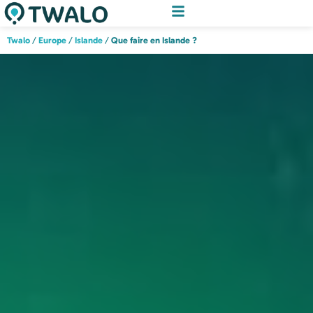
Twalo
/
Europe
/
Islande
/
Que faire en Islande ?