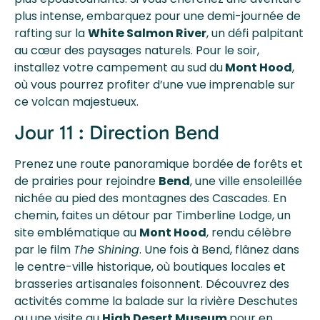
plus intense, embarquez pour une demi-journée de
rafting sur la
White Salmon River
, un défi palpitant
au cœur des paysages naturels. Pour le soir,
installez votre campement au sud du
Mont Hood
,
où vous pourrez profiter d’une vue imprenable sur
ce volcan majestueux.
Jour 11 : Direction Bend
Prenez une route panoramique bordée de forêts et
de prairies pour rejoindre
Bend
, une ville ensoleillée
nichée au pied des montagnes des Cascades. En
chemin, faites un détour par Timberline Lodge, un
site emblématique au
Mont Hood
, rendu célèbre
par le film
The Shining
. Une fois à Bend, flânez dans
le centre-ville historique, où boutiques locales et
brasseries artisanales foisonnent. Découvrez des
activités comme la balade sur la rivière Deschutes
ou une visite au
High Desert Museum
pour en