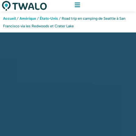
Accueil
/
Amérique
/
États-Unis
/ Road trip en camping de Seattle à San
Francisco via les Redwoods et Crater Lake