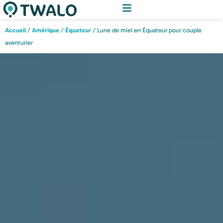
Accueil
/
Amérique
/
Équateur
/ Lune de miel en Équateur pour couple
aventurier