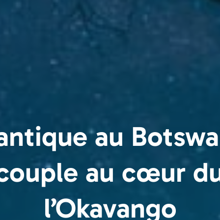
ntique au Botswan
 couple au cœur du
l’Okavango