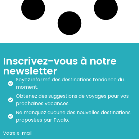
Inscrivez-vous à notre
newsletter
Soyez informé des destinations tendance du
moment.
Obtenez des suggestions de voyages pour vos
prochaines vacances.
Ne manquez aucune des nouvelles destinations
proposées par Twalo.
Votre e-mail