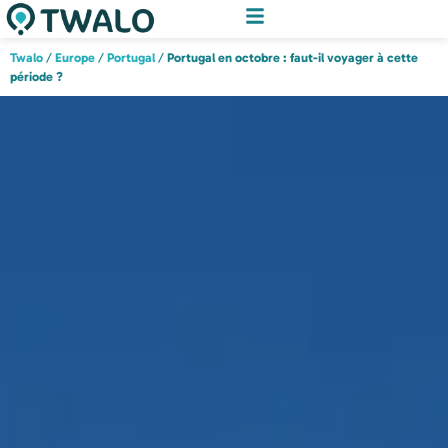
Twalo
/
Europe
/
Portugal
/
Portugal en octobre : faut-il voyager à cette
période ?