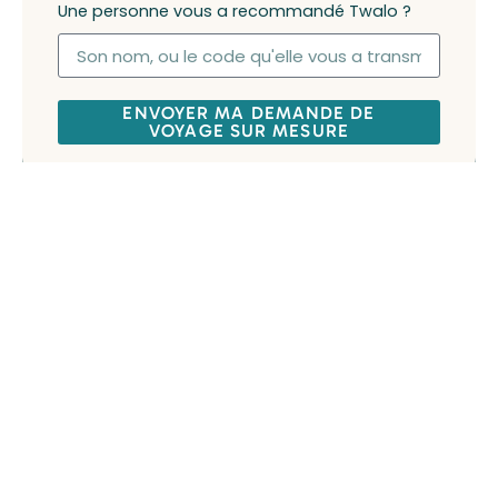
Une personne vous a recommandé Twalo ?
ENVOYER MA DEMANDE DE
VOYAGE SUR MESURE
Marcher le long de falaises dorées et grottes
marines
Pratiquer le surf ou le paddle sans la cohue
estivale
Profiter des petits villages côtiers pour goûter
la gastronomie locale
Événements et expériences