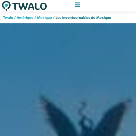
Twalo
/
Amérique
/
Mexique
/
Les incontournables du Mexique