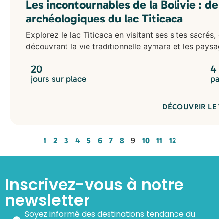
Les incontournables de la Bolivie : de 
archéologiques du lac Titicaca
Explorez le lac Titicaca en visitant ses sites sacrés, 
découvrant la vie traditionnelle aymara et les paysa
20
4
jours sur place
pa
DÉCOUVRIR LE
1
2
3
4
5
6
7
8
9
10
11
12
Inscrivez-vous à notre
newsletter
Soyez informé des destinations tendance du