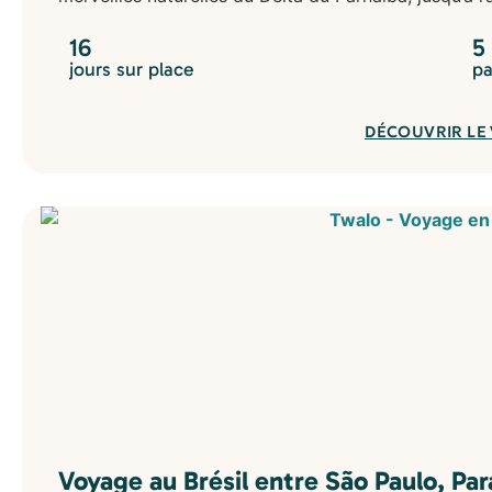
Indonésie
Japon
16
5
Kirghizistan
jours sur place
pa
Laos
Oman
DÉCOUVRIR LE
Ouzbékistan
Philippines
Sri Lanka
Thaïlande
Vietnam
Europe
Écosse
Finlande
Islande
Norvège
Portugal
Moyen-Orient
Égypte
Jordanie
Voyage au Brésil entre São Paulo, Par
Océanie