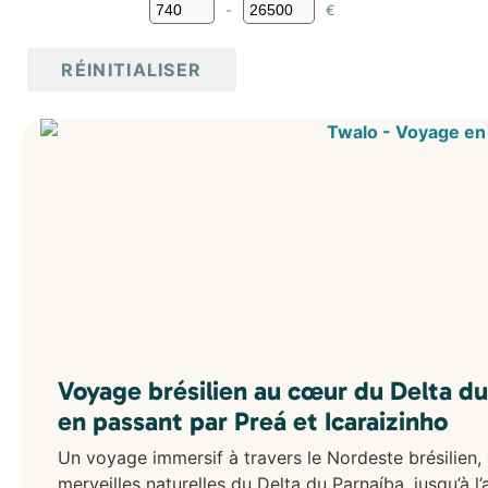
Amérique
-
€
Minimum Price
Maximum Price
Argentine
Belize
RÉINITIALISER
Bolivie
Brésil
Canada
Chili
Colombie
Costa Rica
Cuba
Équateur
États-Unis
Guatemala
Honduras
Mexique
Pérou
Voyage brésilien au cœur du Delta du
Asie
en passant par Preá et Icaraizinho
Bali
Cambodge
Un voyage immersif à travers le Nordeste brésilien, 
Corée du Sud
merveilles naturelles du Delta du Parnaíba, jusqu’à l’