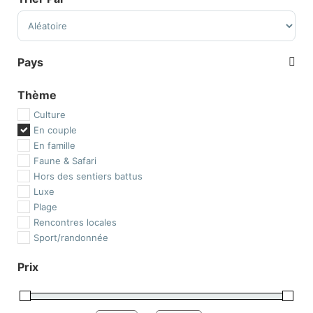
Sort Products
Pays
Afrique
Thème
Afrique du Sud
Culture
Botswana
En couple
Ethiopie
En famille
Île de la Réunion
Faune & Safari
Île Maurice
Hors des sentiers battus
Kenya
Luxe
Madagascar
Plage
Malawi
Rencontres locales
Maroc
Sport/randonnée
Mozambique
Namibie
Prix
Ouganda
Rwanda
Tanzanie