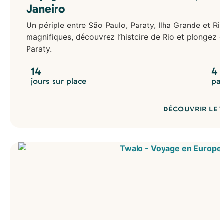
Janeiro
Nouvelle-Zélande
Polynésie Française
Un périple entre São Paulo, Paraty, Ilha Grande et R
magnifiques, découvrez l’histoire de Rio et plongez 
Paraty.
14
4
jours sur place
pa
DÉCOUVRIR LE