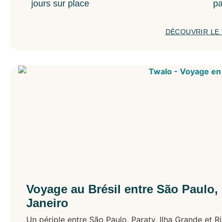
jours sur place
pa
DÉCOUVRIR LE
Voyage au Brésil entre São Paulo, 
Janeiro
Un périple entre São Paulo, Paraty, Ilha Grande et R