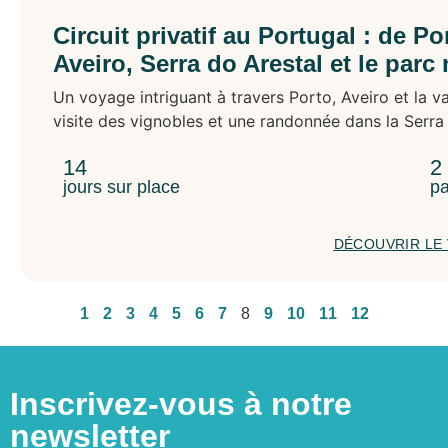
Circuit privatif au Portugal : de Po
Aveiro, Serra do Arestal et le parc
Un voyage intriguant à travers Porto, Aveiro et la va
visite des vignobles et une randonnée dans la Serra
14
2
jours sur place
pa
DÉCOUVRIR LE
1
2
3
4
5
6
7
8
9
10
11
12
Inscrivez-vous à notre
newsletter