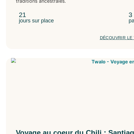
traditions ancestrales.
21
3
jours sur place
pa
DÉCOUVRIR LE
Voyage au coeur du Chili : Santiag