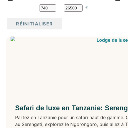
Tanzanie
Amérique
-
€
Minimum Price
Maximum Price
Argentine
Belize
RÉINITIALISER
Bolivie
Brésil
Canada
Chili
Colombie
Costa Rica
Cuba
Équateur
États-Unis
Guatemala
Honduras
Mexique
Pérou
Safari de luxe en Tanzanie: Seren
Asie
Partez en Tanzanie pour un safari haut de gamme. 
Bali
Cambodge
au Serengeti, explorez le Ngorongoro, puis allez à 