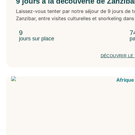
9 jours à la découverte de Zanziba
Océanie
Laissez-vous tenter par notre séjour de 9 jours de t
Australie
Zanzibar, entre visites culturelles et snorkeling dans
Nouvelle-Zélande
Polynésie Française
9
7
jours sur place
pa
DÉCOUVRIR LE