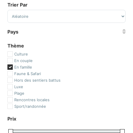
Trier Par
Sort Products
Pays
Afrique
Thème
Afrique du Sud
Culture
Botswana
En couple
Ethiopie
En famille
Île de la Réunion
Faune & Safari
Île Maurice
Hors des sentiers battus
Kenya
Luxe
Madagascar
Plage
Malawi
Rencontres locales
Maroc
Sport/randonnée
Mozambique
Namibie
Prix
Ouganda
Rwanda