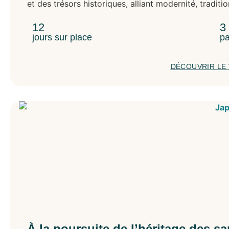
et des trésors historiques, alliant modernité, traditi
12
3
jours sur place
pa
DÉCOUVRIR LE
À la poursuite de l’héritage des s