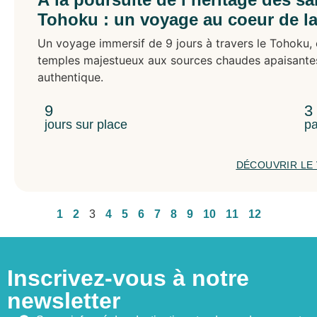
Tohoku : un voyage au coeur de la
Un voyage immersif de 9 jours à travers le Tohoku, 
temples majestueux aux sources chaudes apaisantes,
authentique.
9
3
jours sur place
pa
DÉCOUVRIR LE
1
2
3
4
5
6
7
8
9
10
11
12
Inscrivez-vous à notre
newsletter