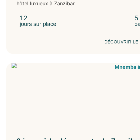
Corée du Sud
hôtel luxueux à Zanzibar.
Indonésie
Japon
12
5
Kirghizistan
jours sur place
pa
Laos
Oman
DÉCOUVRIR LE
Ouzbékistan
Philippines
Sri Lanka
Thaïlande
Vietnam
Europe
Écosse
Finlande
Islande
Norvège
Portugal
Moyen-Orient
Égypte
Jordanie