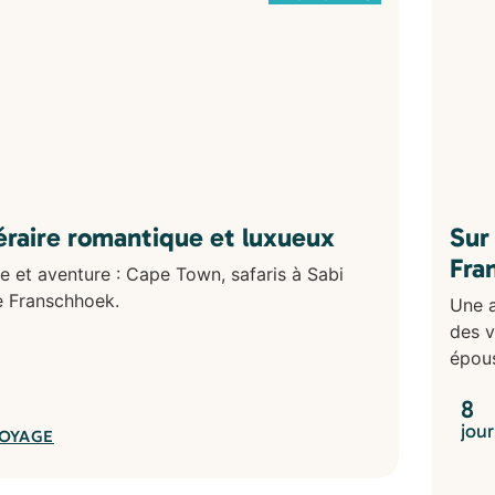
néraire romantique et luxueux
Sur
Fra
e et aventure : Cape Town, safaris à Sabi
de Franschhoek.
Une a
des v
épous
8
jour
VOYAGE