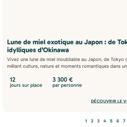
Lune de miel exotique au Japon : de To
idylliques d’Okinawa
Vivez une lune de miel inoubliable au Japon, de Tokyo 
mêlant culture, nature et moments romantiques dans un
12
3 300
€
jours sur place
par personne
DÉCOUVRIR LE 
1
2
3
4
5
6
7