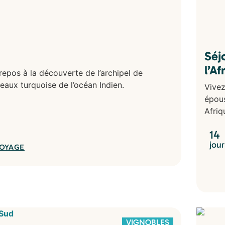
Séj
l’A
repos à la découverte de l’archipel de
 eaux turquoise de l’océan Indien.
Vivez
épous
Afriq
14
jour
VOYAGE
VIGNOBLES