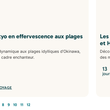
kyo en effervescence aux plages
Les
et 
dynamique aux plages idylliques d’Okinawa,
Décou
 cadre enchanteur.
des m
13
jour
VOYAGE
8
9
10
11
12