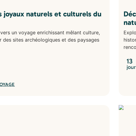
 joyaux naturels et culturels du
Déc
nat
vers un voyage enrichissant mêlant culture,
Explo
ar des sites archéologiques et des paysages
histo
renco
13
jour
VOYAGE