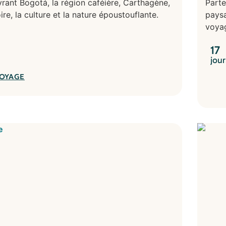
ant Bogotá, la région caféière, Carthagène,
Parte
ire, la culture et la nature époustouflante.
paysa
voya
17
jour
VOYAGE