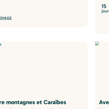
15
jour
VOYAGE
tre montagnes et Caraïbes
Ave