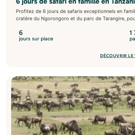
6 jours de safari en famille en Tanzan
Profitez de 6 jours de safaris exceptionnels en fami
cratère du Ngorongoro et du parc de Tarangire, pour
6
1
jours sur place
pa
DÉCOUVRIR LE