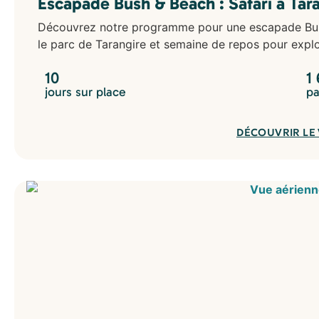
Escapade Bush & Beach : Safari à Tar
Découvrez notre programme pour une escapade Bush 
le parc de Tarangire et semaine de repos pour explor
10
1
jours sur place
pa
DÉCOUVRIR LE