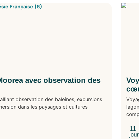
 Moorea avec observation des
Voy
cœu
alliant observation des baleines, excursions
Voyag
mersion dans les paysages et cultures
lagon
compl
11
jou