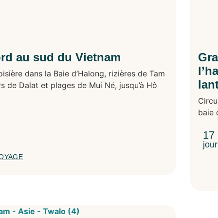
ord au sud du Vietnam
Gra
l’h
isière dans la Baie d’Halong, rizières de Tam
lan
rs de Dalat et plages de Mui Né, jusqu’à Hô
Circu
baie 
17
jou
VOYAGE