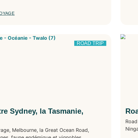
VOYAGE
ROAD TRIP
tre Sydney, la Tasmanie,
Roa
Road 
Ninga
vage, Melbourne, la Great Ocean Road,
ennes, faune endémique et vignobles