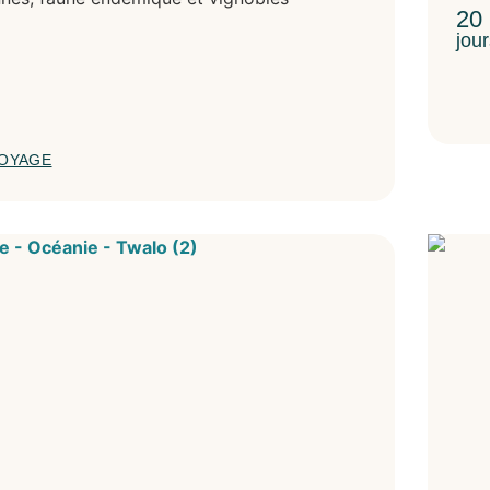
20
jou
VOYAGE