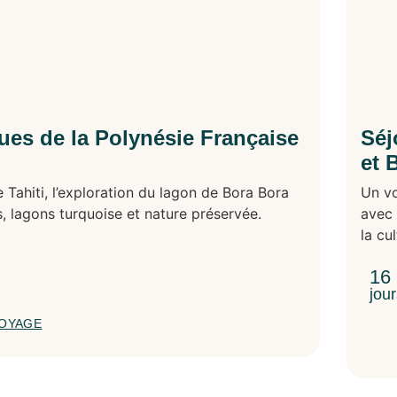
ues de la Polynésie Française
Séj
et 
 Tahiti, l’exploration du lagon de Bora Bora
Un vo
, lagons turquoise et nature préservée.
avec 
la cu
16
jou
VOYAGE