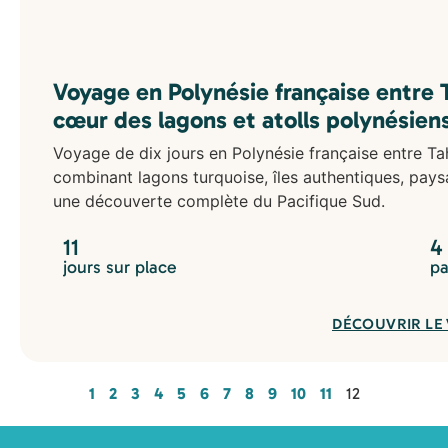
Voyage en Polynésie française entre T
cœur des lagons et atolls polynésien
Voyage de dix jours en Polynésie française entre Tah
combinant lagons turquoise, îles authentiques, pays
une découverte complète du Pacifique Sud.
11
4
jours sur place
pa
DÉCOUVRIR LE
1
2
3
4
5
6
7
8
9
10
11
12