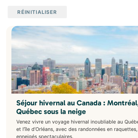
Argentine
Belize
RÉINITIALISER
Bolivie
Brésil
Canada
Chili
Colombie
Costa Rica
Cuba
Équateur
États-Unis
Guatemala
Honduras
Mexique
Pérou
Séjour hivernal au Canada : Montréal
Asie
Québec sous la neige
Bali
Cambodge
Venez vivre un voyage hivernal inoubliable au Québe
Corée du Sud
et l’île d’Orléans, avec des randonnées en raquettes
Indonésie
enneigés spectaculaires.