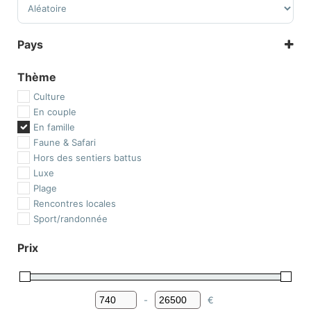
Pays
Afrique
Thème
Afrique du Sud
Culture
Botswana
En couple
Ethiopie
En famille
Île de la Réunion
Faune & Safari
Île Maurice
Hors des sentiers battus
Kenya
Luxe
Madagascar
Plage
Malawi
Rencontres locales
Maroc
Sport/randonnée
Mozambique
Namibie
Prix
Ouganda
Rwanda
Tanzanie
Amérique
-
€
Minimum Price
Maximum Price