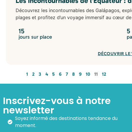
Les incontournables de l’Équateur : 
Découvrez les incontournables des Galápagos, explor
plages et profitez d’un voyage immersif au cœur de l
15
5
jours sur place
pa
DÉCOUVRIR LE
1
2
3
4
5
6
7
8
9
10
11
12
Inscrivez-vous à notre
newsletter
Soyez informé des destinations tendance du
moment.