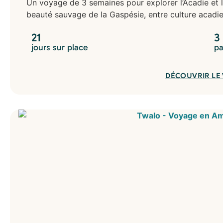
Un voyage de 3 semaines pour explorer l’Acadie et 
beauté sauvage de la Gaspésie, entre culture acadie
21
3
jours sur place
pa
DÉCOUVRIR LE