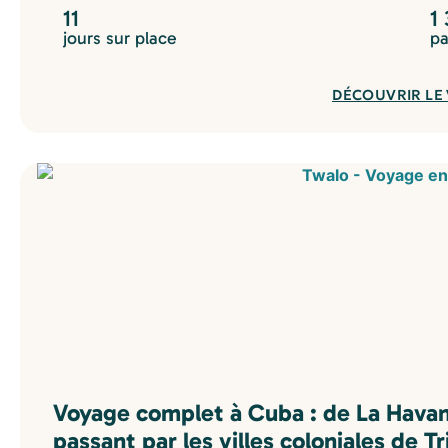
11
1
jours sur place
pa
DÉCOUVRIR LE
Voyage complet à Cuba : de La Havan
passant par les villes coloniales de T