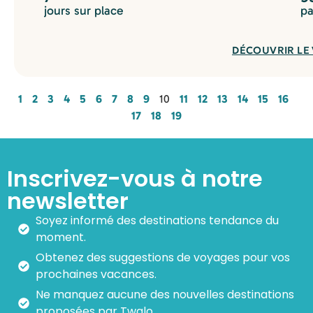
jours sur place
pa
DÉCOUVRIR LE
1
2
3
4
5
6
7
8
9
10
11
12
13
14
15
16
17
18
19
Inscrivez-vous à notre
newsletter
Soyez informé des destinations tendance du
moment.
Obtenez des suggestions de voyages pour vos
prochaines vacances.
Ne manquez aucune des nouvelles destinations
proposées par Twalo.