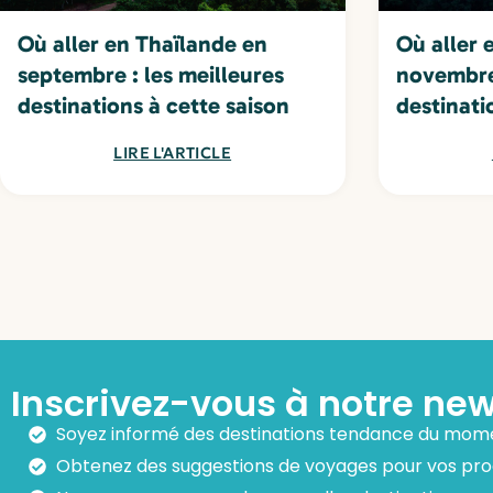
Où aller en Thaïlande en
Où aller 
septembre : les meilleures
novembre 
destinations à cette saison
destinati
LIRE L'ARTICLE
Inscrivez-vous à notre new
Soyez informé des destinations tendance du mom
Obtenez des suggestions de voyages pour vos pr