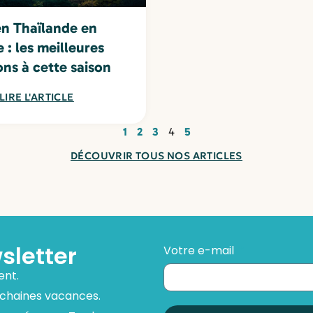
en Thaïlande en
: les meilleures
ons à cette saison
LIRE L'ARTICLE
1
2
3
4
5
DÉCOUVRIR TOUS NOS ARTICLES
sletter
Votre e-mail
ent.
ochaines vacances.